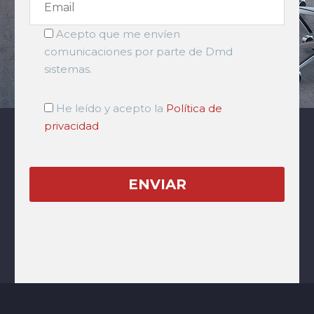
Acepto que me envíen
comunicaciones por parte de Dmd
sistemas.
He leído y acepto la
Política de
privacidad