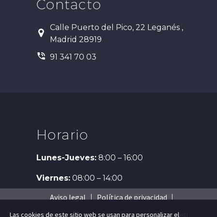
Contacto
Calle Puerto del Pico, 22 Leganés ,


Madrid 28919


91 341 70 03
Horario
Lunes-Jueves:
8:00 – 16:00
Viernes:
08:00 – 14:00
Aviso legal
Política de privacidad
Política de cookies
Accesibilidad
Mapa web
Las cookies de este sitio web se usan para personalizar el