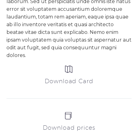
laborum. Sed ut perspiciatis unde omnis iste natus
error sit voluptatem accusantium doloremque
laudantium, totam rem aperiam, eaque ipsa quae
ab illo inventore veritatis et quasi architecto
beatae vitae dicta sunt explicabo. Nemo enim
ipsam voluptatem quia voluptas sit aspernatur aut
odit aut fugit, sed quia consequuntur magni
dolores.


Download Card


Download prices