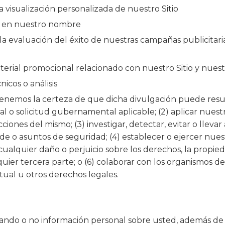
a visualización personalizada de nuestro Sitio
n en nuestro nombre
la evaluación del éxito de nuestras campañas publicitari
erial promocional relacionado con nuestro Sitio y nuestr
nicos o análisis
enemos la certeza de que dicha divulgación puede result
al o solicitud gubernamental aplicable; (2) aplicar nuestr
cciones del mismo; (3) investigar, detectar, evitar o llev
aude o asuntos de seguridad; (4) establecer o ejercer nu
r cualquier daño o perjuicio sobre los derechos, la prop
ier tercera parte; o (6) colaborar con los organismos de
tual u otros derechos legales.
esando o no información personal sobre usted, además de