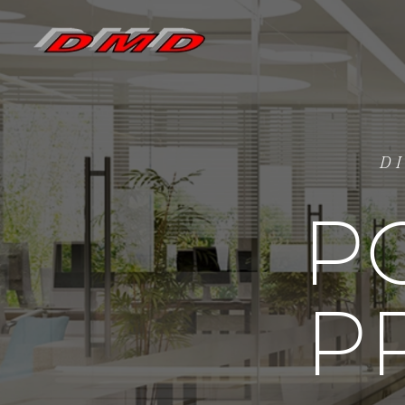
D
P
P